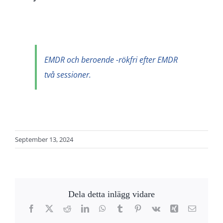
EMDR och beroende -rökfri efter EMDR
två sessioner.
September 13, 2024
Dela detta inlägg vidare
Facebook
X
Reddit
LinkedIn
WhatsApp
Tumblr
Pinterest
Vk
Xing
Email