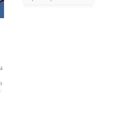
på
tt
t