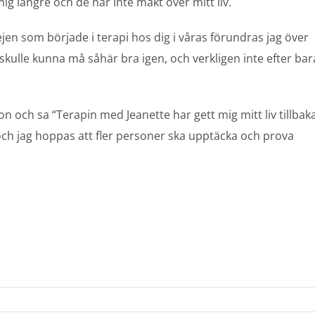
g längre och de har inte makt över mitt liv.
ejen som började i terapi hos dig i våras förundras jag över
 skulle kunna må såhär bra igen, och verkligen inte efter bar
ch sa “Terapin med Jeanette har gett mig mitt liv tillbak
och jag hoppas att fler personer ska upptäcka och prova