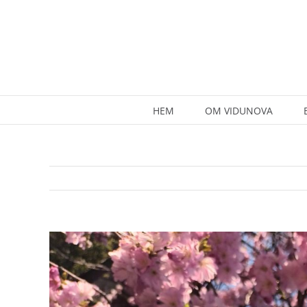
Skip
to
content
HEM
OM VIDUNOVA
View
Larger
Image