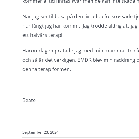
kommer alltid finnas kvar men de kan inte skada mi
När jag ser tillbaka på den livrädda förkrossade tj
hur långt jag har kommit. Jag trodde aldrig att jag
ett halvårs terapi.
Häromdagen pratade jag med min mamma i telefon o
och så är det verkligen. EMDR blev min räddning 
denna terapiformen.
Beate
September 23, 2024