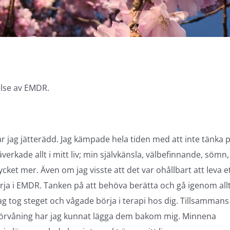
lse av EMDR.
r jag jätterädd. Jag kämpade hela tiden med att inte tänka 
erkade allt i mitt liv; min självkänsla, välbefinnande, sömn,
et mer. Även om jag visste att det var ohållbart att leva e
börja i EMDR. Tanken på att behöva berätta och gå igenom all
ag tog steget och vågade börja i terapi hos dig. Tillsammans
 förvåning har jag kunnat lägga dem bakom mig. Minnena