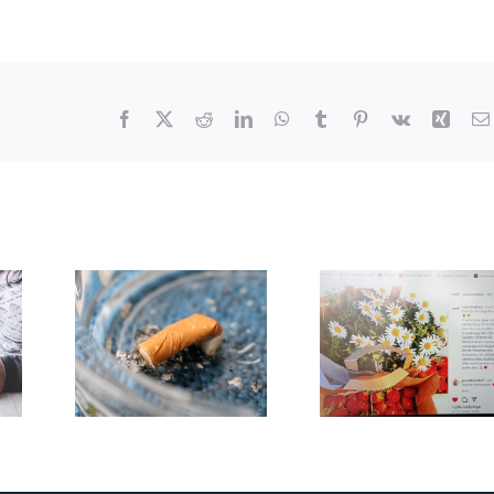
Facebook
X
Reddit
LinkedIn
WhatsApp
Tumblr
Pinterest
Vk
Xing