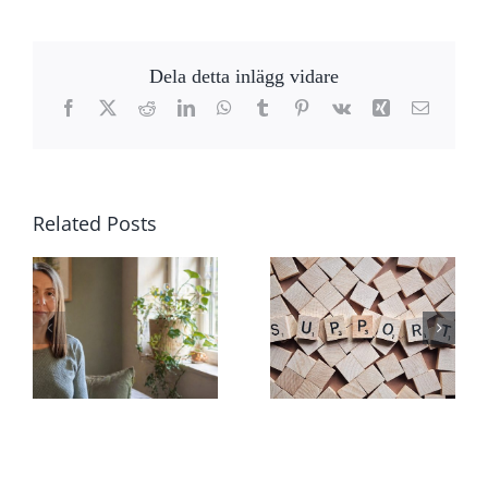
Dela detta inlägg vidare
Facebook
X
Reddit
LinkedIn
WhatsApp
Tumblr
Pinterest
Vk
Xing
Email
Related Posts