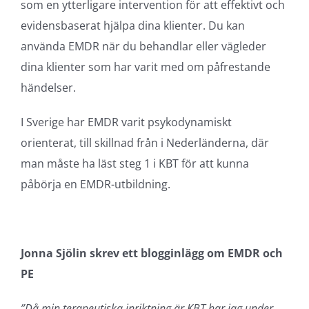
som en ytterligare intervention för att effektivt och
evidensbaserat hjälpa dina klienter. Du kan
använda EMDR när du behandlar eller vägleder
dina klienter som har varit med om påfrestande
händelser.
I Sverige har EMDR varit psykodynamiskt
orienterat, till skillnad från i Nederländerna, där
man måste ha läst steg 1 i KBT för att kunna
påbörja en EMDR-utbildning.
Jonna Sjölin skrev ett blogginlägg om EMDR och
PE
”Då min terapeutiska inriktning är KBT har jag under