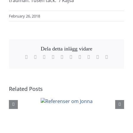
trauman. Tusen tack.” / Kajsa
February 26, 2018
Dela detta inlägg vidare
Facebook
X
Reddit
LinkedIn
WhatsApp
Tumblr
Pinterest
Vk
Xing
Email
Related Posts