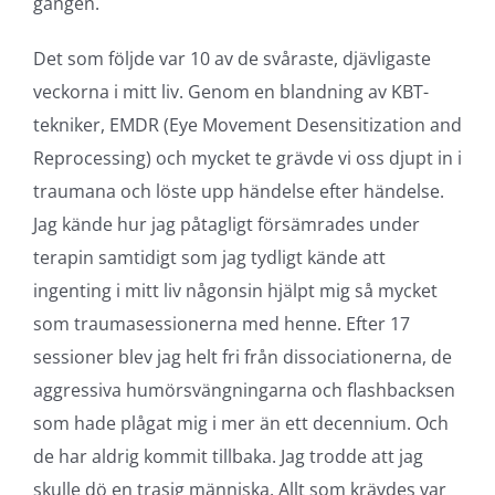
gången.
Det som följde var 10 av de svåraste, djävligaste
veckorna i mitt liv. Genom en blandning av KBT-
tekniker, EMDR (Eye Movement Desensitization and
Reprocessing) och mycket te grävde vi oss djupt in i
traumana och löste upp händelse efter händelse.
Jag kände hur jag påtagligt försämrades under
terapin samtidigt som jag tydligt kände att
ingenting i mitt liv någonsin hjälpt mig så mycket
som traumasessionerna med henne. Efter 17
sessioner blev jag helt fri från dissociationerna, de
aggressiva humörsvängningarna och flashbacksen
som hade plågat mig i mer än ett decennium. Och
de har aldrig kommit tillbaka. Jag trodde att jag
skulle dö en trasig människa. Allt som krävdes var